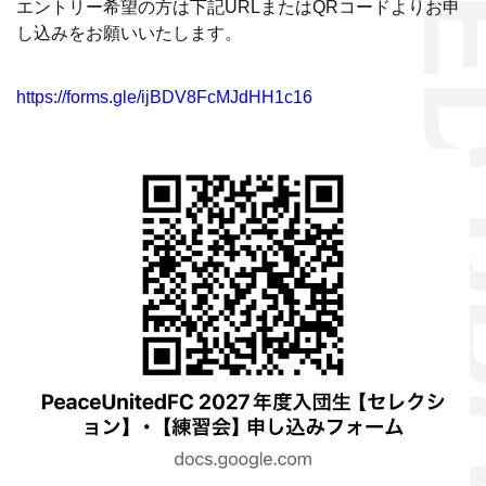
PEACE UNITED
エントリー希望の方は下記URLまたはQRコードよりお申
し込みをお願いいたします。
https://forms.gle/ijBDV8FcMJdHH1c16