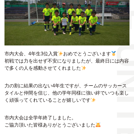
PEACE UNITED
市内大会、4年生3位入賞
おめでとうございます
初戦では力を出せず不安になりましたが、最終日には内容
で多くの人を感動させてくれました
力の割に結果の出ない4年生ですが、チームのサッカース
タイルと仲間を信じ、他の学年同様に強い絆でいつも楽し
く頑張ってくれていることが嬉しいです
市内大会は全学年終了しました。
ご協力頂いた皆様ありがとうございました